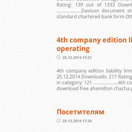
Rating: 139 out of 1333 Downl
.....................Davison docum
standard chartered bank form Ott 
4th company edition l
operating
25.12.2014 17:21
4th company edition liability li
25.12.2014 Downloads: 217 Rating:
in category: 121 ....................
download free ahamilton chacha g
Посетителям
25.12.2014 17:20