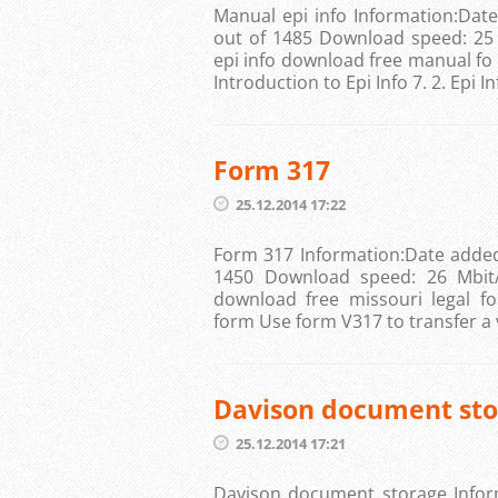
Manual epi info Information:Dat
out of 1485 Download speed: 25 Mbit/
epi info download free manual fo 
Introduction to Epi Info 7. 2. Epi In
Form 317
25.12.2014 17:22
Form 317 Information:Date added
1450 Download speed: 26 Mbit/s Fil
download free missouri legal for
form Use form V317 to transfer a v
Davison document sto
25.12.2014 17:21
Davison document storage Infor