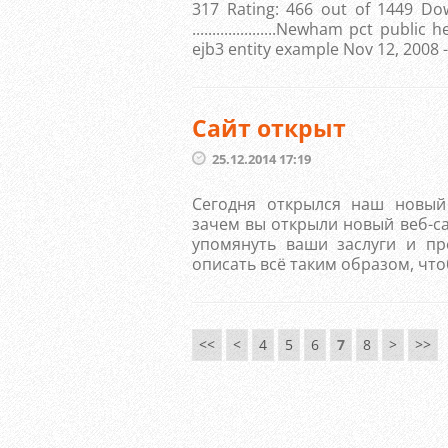
317 Rating: 466 out of 1449 Dow
.....................Newham pct pub
ejb3 entity example Nov 12, 2008 -
Сайт открыт
25.12.2014 17:19
Сегодня открылся наш новый 
зачем вы открыли новый веб-са
упомянуть ваши заслуги и пр
описать всё таким образом, что
<<
<
4
5
6
7
8
>
>>