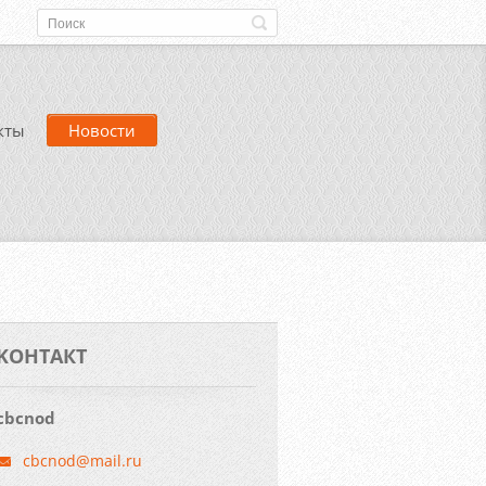
кты
Новости
KOНТАКТ
cbcnod
cbcnod@m
ail.ru