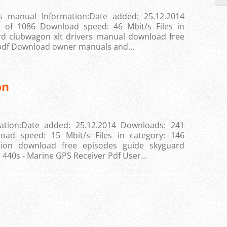
s manual Information:Date added: 25.12.2014
 of 1086 Download speed: 46 Mbit/s Files in
1998 ford clubwagon xlt drivers manual download free
pdf Download owner manuals and...
on
ation:Date added: 25.12.2014 Downloads: 241
oad speed: 15 Mbit/s Files in category: 146
instruction download free episodes guide skyguard
40s - Marine GPS Receiver Pdf User...